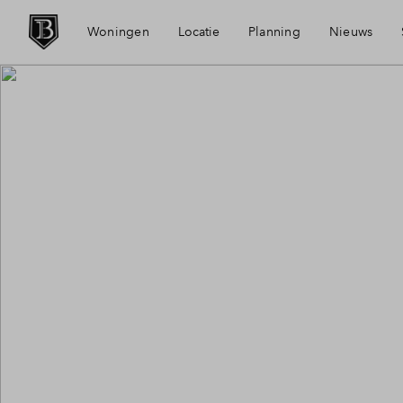
Woningen
Locatie
Planning
Nieuws
Bereikbaarheid
Mijn Eig
Voorzieningen
Financie
Duurzaamheid
Financie
Tilburg
Toewijzi
Spoorzone
Woning 