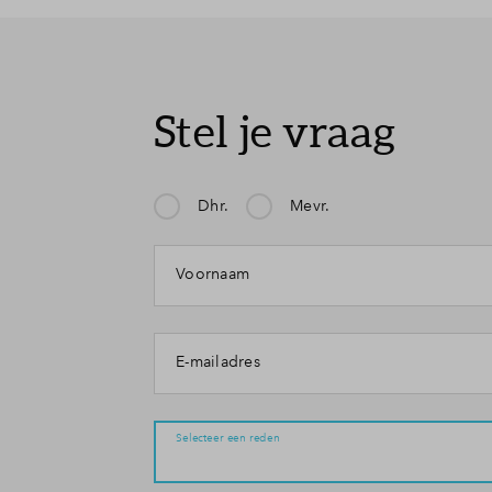
Stel je vraag
Dhr.
Mevr.
Mijn klacht gaat over:
Voornaam
E-mailadres
Selecteer een reden