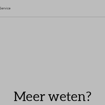
Service
en Huis
ring
le check
ng
Meer weten?
kopen