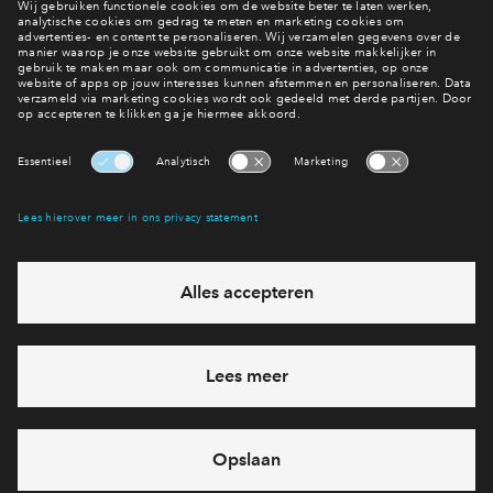
Filters
woningtype
Apparteme
Beschikbaarhe
vrij
verkocht