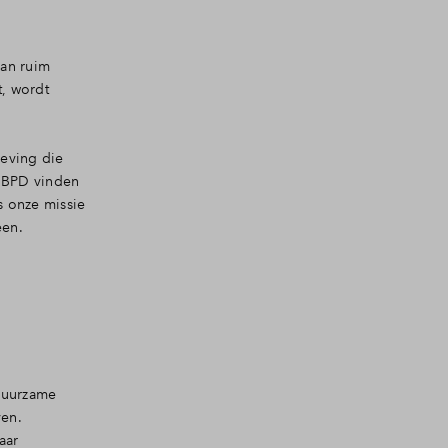
an ruim
, wordt
eving die
s BPD vinden
s onze missie
een.
 duurzame
ven.
aar