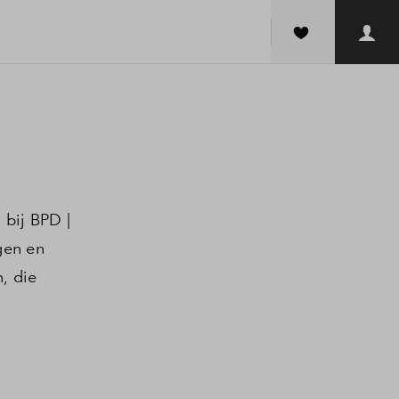
 bij BPD |
gen en
, die