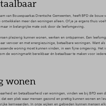
taalbaar
 naam van Bouwspaarkas Drentsche Gemeenten, heeft BPD de bouw v
ntwikkelen meer dan woningen alleen. Of je je ergens thuis voelt
, maar in belangrijke mate ook door de leefomgeving.
ensen plezierig kunnen wonen, werken en ontspannen. Een leefomg
nbaar vervoer en met energiezuinige, betaalbare woningen. Want al
passende woning moet kunnen vinden, in een fijne omgeving. Het i
– om de woningmarkt bereikbaar én betaalbaar te maken voor ieder
ig wonen
ikbaarheid en betaalbaarheid van woningen, vinden we bij BPD een
is dat een plek waar mensen gezond en prettig kunnen wonen en le
grijke kernwaarden. In onze wijken en gebieden kunnen mensen elk