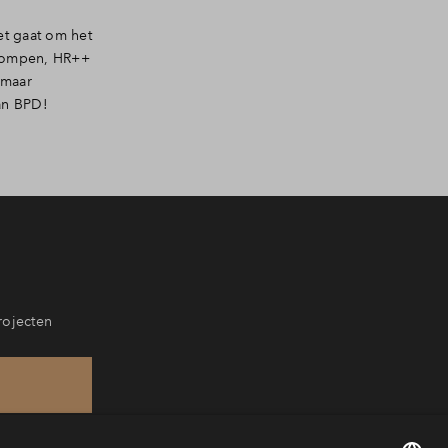
et gaat om het
epompen, HR++
 maar
an BPD!
rojecten