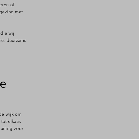
eren of
mgeving met
die wij
mme, duurzame
de
de wijk om
tot elkaar.
uiting voor