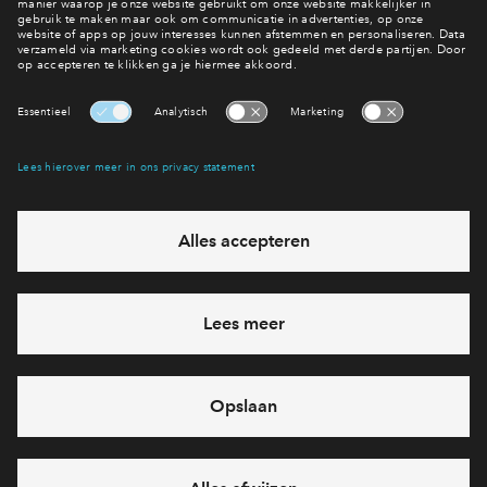
Ontdek de locatie
Meer over de Spoorzone
Interesse? Meld je dan snel aan
Hiermee blijf je op de hoogte van het belangrijkste nieuws en
eventuele projecten
Ja, ik wil mij aanmelden
Heb je een vraag en wil je direct antwoord? Bel ons op
088 -
712 20 63
6 dagen per week beschikbaar (behalve tijdens
feestdagen)
vandaag gesloten, maandag zijn we vanaf
09:00 uur weer
bereikbaar