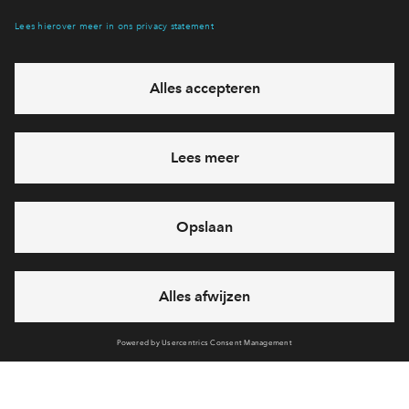
Interesse? Meld je dan snel aan
Hiermee blijf je op de hoogte van het belangrijkste nieuws en
eventuele projecten
Ja, ik wil mij aanmelden
Heb je een vraag en wil je direct antwoord? Bel ons op
088 -
712 20 63
6 dagen per week beschikbaar (behalve tijdens
feestdagen)
vandaag van
09:00 - 18:00 uur
via chat en telefoon
Cookies