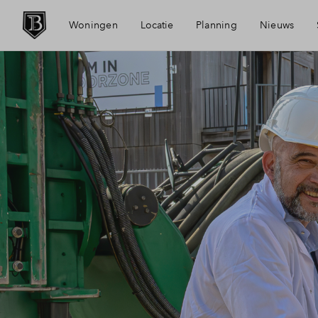
Woningen
Locatie
Planning
Nieuws
Bereikbaarheid
Mijn Eig
Voorzieningen
Financie
Duurzaamheid
Financie
Tilburg
Toewijzi
Spoorzone
Woning 