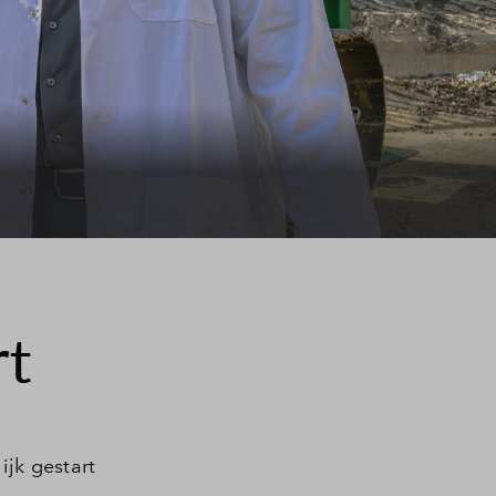
rt
jk gestart