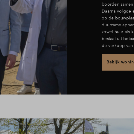
boorden samen d
Daarna volgde e
op de bouwplaat
duurzame appar
zowel huur als 
bestaat uit beta
de verkoop van
Bekijk woni