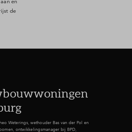
laan en
ijst de
wbouwwoningen
lburg
eo Weterings, wethouder Bas van der Pol en
Boomen, ontwikkelingsmanager bij BPD,