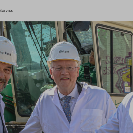
Service
en Huis
ring
le check
ng
kopen