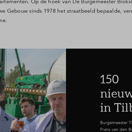
rtementen. Op de hoek van De Burgemeester Brokx
we Gebouw sinds 1978 het straatbeeld bepaalde, verr
ne.
150
nieu
in Ti
Burgemeester Th
Frans van den 